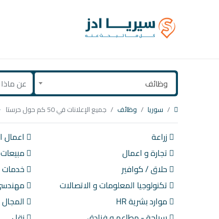
وظائف
سوريا
وظائف
جميع الإعلانات في 50 كم حول حرستا
زراعة
اعمال اد
تجارة و اعمال
مبيعات
حلاق / كوافير
خدمات ع
تكنولوجيا المعلومات و الاتصالات
مهندسي 
موارد بشرية HR
المجال 
سياحة - مطاعم و فنادق
نقل