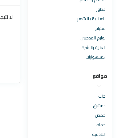
عطور
لا نتيج
العناية بالشعر
مكياج
لوازم المدخنين
العناية بالبشرة
اكسسوارات
مواقع
حلب
دمشق
حمص
حماه
اللاذقية