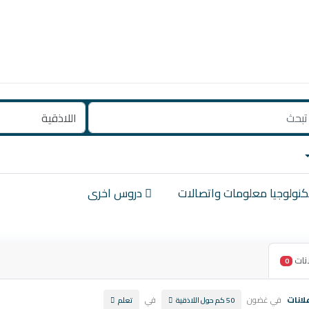
نولوجيا معلومات واتصالات
دروس اخرى
نات
0
لانات
في غضون
في
50 كم حول اللاذقية
تعلم