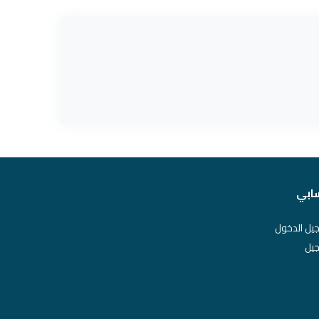
ابي
يل الدخول
يل