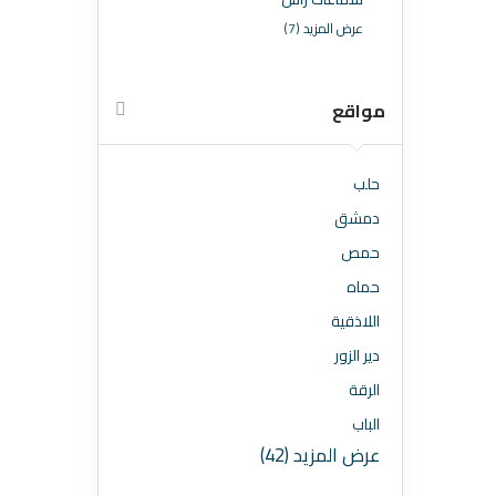
عرض المزيد (7)
مواقع
حلب
دمشق
حمص
حماه
اللاذقية
دير الزور
الرقة
الباب
عرض المزيد (42)