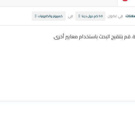
لانات
في غضون
في
50 كم حول درعا
كمبيوتر والكترونيات
ة. قم بتنقيح البحث باستخدام معايير أخرى.