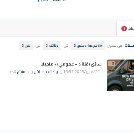
نات
1
لانات
في غضون
في
في
50 كم حول دمشق
وظائف
نقل
1
سائق (فئة د – عمومي) - ماجيلا
21/مايو/2025 15:57
وظائف
»
نقل
دمشق
0كم