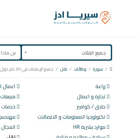
جميع الفئات
سوريا
وظائف
نقل
جميع الإعلانات في 50 كم حول دمشق
زراعة
اعمال اد
تجارة و اعمال
مبيعات
حلاق / كوافير
خدمات ع
تكنولوجيا المعلومات و الاتصالات
مهندسي 
موارد بشرية HR
المجال 
سياحة - مطاعم و فنادق
نقل