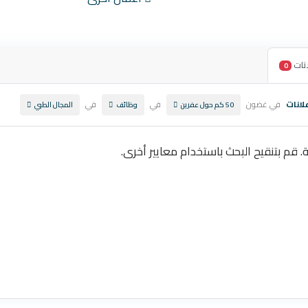
نات
0
لانات
في غضون
في
في
50 كم حول عفرين
وظائف
المجال الطبي
ة. قم بتنقيح البحث باستخدام معايير أخرى.