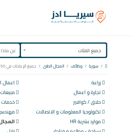
جميع الفئات
سوريا
وظائف
المجال الطبي
جميع الإعلانات في 50 كم حول عفرين
زراعة
اعمال اد
تجارة و اعمال
مبيعات
حلاق / كوافير
خدمات ع
تكنولوجيا المعلومات و الاتصالات
مهندسي 
موارد بشرية HR
المجال 
سياحة - مطاعم و فنادق
نقل