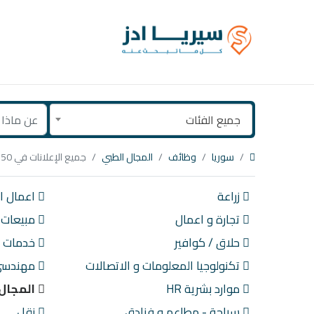
جميع الفئات
سوريا
وظائف
المجال الطبي
جميع الإعلانات في 50 كم حول تلبيسة
زراعة
اعمال اد
تجارة و اعمال
مبيعات
حلاق / كوافير
خدمات ع
تكنولوجيا المعلومات و الاتصالات
مهندسي 
موارد بشرية HR
المجال 
سياحة - مطاعم و فنادق
نقل