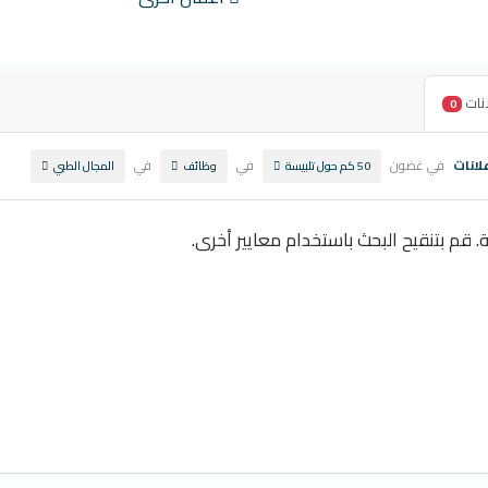
نات
0
لانات
في غضون
في
في
50 كم حول تلبيسة
وظائف
المجال الطبي
ة. قم بتنقيح البحث باستخدام معايير أخرى.