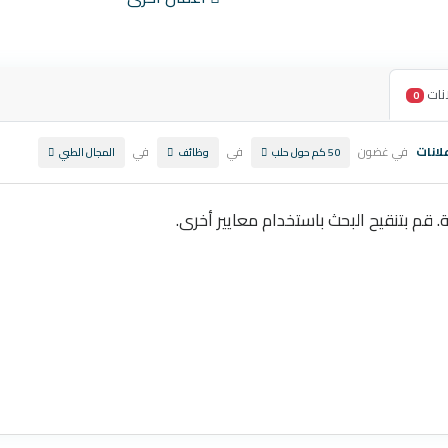
نات
0
لانات
في غضون
في
في
50 كم حول حلب
وظائف
المجال الطبي
ة. قم بتنقيح البحث باستخدام معايير أخرى.