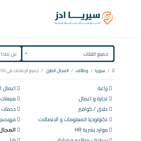
جميع الفئات
سوريا
وظائف
المجال الطبي
جميع الإعلانات في 50 كم حول حلب
زراعة
اعمال اد
تجارة و اعمال
مبيعات
حلاق / كوافير
خدمات ع
تكنولوجيا المعلومات و الاتصالات
مهندسي 
موارد بشرية HR
المجال 
سياحة - مطاعم و فنادق
نقل