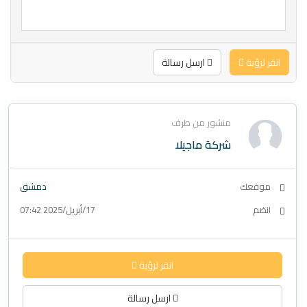
انقر لرؤية
ارسل رسالة
منشور من طرف
شركة ماجيلا
موقعك
دمشق
انضم
17/أبريل/2025 07:42
انقر لرؤية
ارسل رسالة